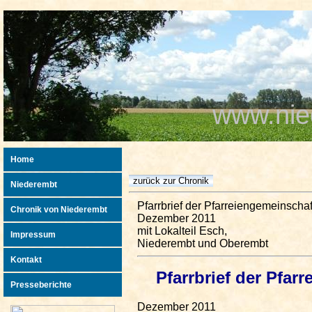
www.nie
Home
Niederembt
Pfarrbrief der Pfarreiengemeinscha
Chronik von Niederembt
Dezember 2011
mit Lokalteil Esch,
Impressum
Niederembt und Oberembt
Kontakt
Pfarrbrief der Pfar
Presseberichte
Dezember 2011