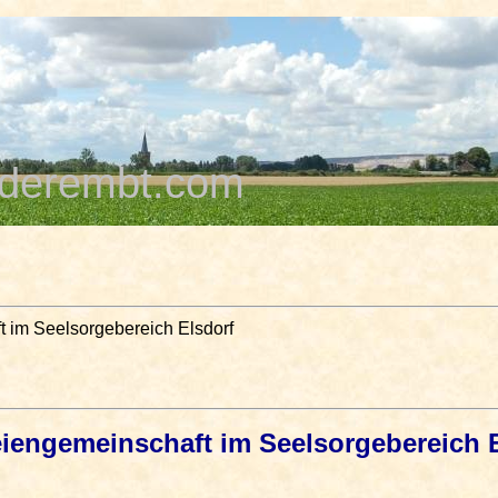
derembt.com
ft im Seelsorgebereich Elsdorf
reiengemeinschaft im Seelsorgebereich 