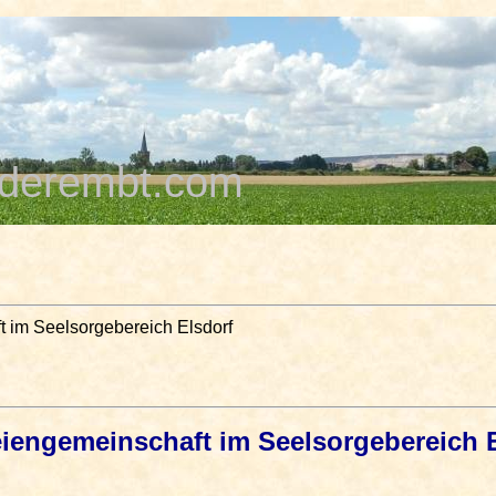
derembt.com
ft im Seelsorgebereich Elsdorf
reiengemeinschaft im Seelsorgebereich 