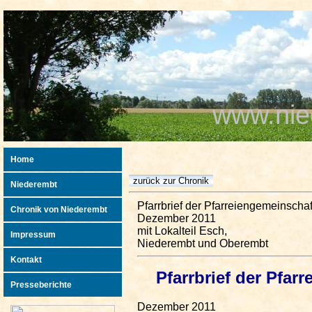
www.nie
Home
Niederembt
Pfarrbrief der Pfarreiengemeinscha
Chronik von Niederembt
Dezember 2011
mit Lokalteil Esch,
Impressum
Niederembt und Oberembt
Kontakt
Pfarrbrief der Pfar
Presseberichte
Dezember 2011