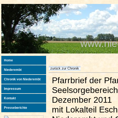
www.nie
Home
Niederembt
Pfarrbrief der Pf
Chronik von Niederembt
Seelsorgebereich
Impressum
Dezember 2011
Kontakt
mit Lokalteil Esch
Presseberichte