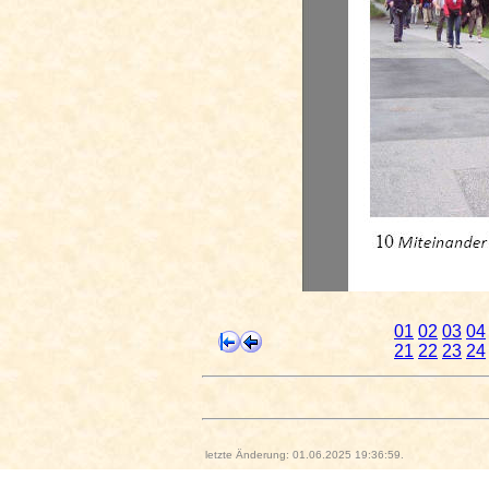
01
02
03
04
21
22
23
24
letzte Änderung: 01.06.2025 19:36:59.