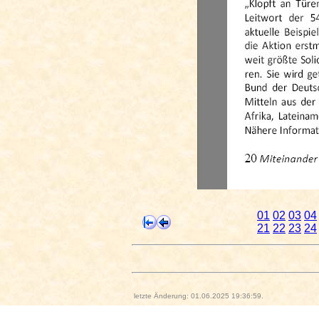
01
02
03
04
21
22
23
24
letzte Änderung: 01.06.2025 19:36:59.