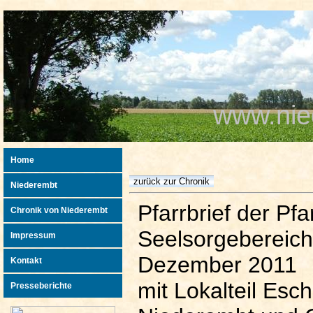
www.nie
Home
Niederembt
Pfarrbrief der Pf
Chronik von Niederembt
Seelsorgebereich
Impressum
Dezember 2011
Kontakt
mit Lokalteil Esch
Presseberichte