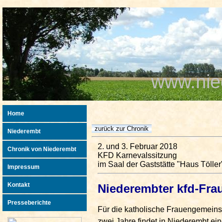
www.nie
Home
Niederembt
2. und 3. Februar 2018
Chronik von Niederembt
KFD Karnevalssitzung
im Saal der Gaststätte "Haus Töller
Impressum
Kontakt
Niederembter kfd-Fra
Presseberichte
Für die katholische Frauengemeinsc
zwei Jahre findet in Niederembt ein