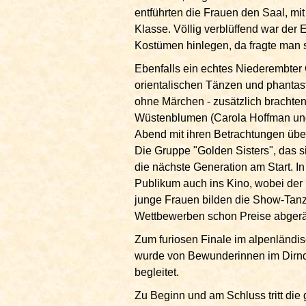
entführten die Frauen den Saal, mit
Klasse. Völlig verblüffend war der 
Kostümen hinlegen, da fragte man s
Ebenfalls ein echtes Niederembter
orientalischen Tänzen und phantas
ohne Märchen - zusätzlich brachten
Wüstenblumen (Carola Hoffman und
Abend mit ihren Betrachtungen üb
Die Gruppe "Golden Sisters", das si
die nächste Generation am Start. I
Publikum auch ins Kino, wobei der 
junge Frauen bilden die Show-Tanzg
Wettbewerben schon Preise abgeräu
Zum furiosen Finale im alpenländis
wurde von Bewunderinnen im Dirndl
begleitet.
Zu Beginn und am Schluss tritt die