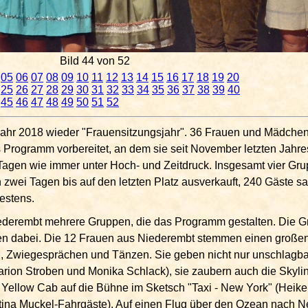
Bild 44 von 52
05
06
07
08
09
10
11
12
13
14
15
16
17
18
19
20
25
26
27
28
29
30
31
32
33
34
35
36
37
38
39
40
45
46
47
48
49
50
51
52
 Jahr 2018 wieder "Frauensitzungsjahr". 36 Frauen und Mädche
Programm vorbereitet, an dem sie seit November letzten Jahres
Tagen wie immer unter Hoch- und Zeitdruck. Insgesamt vier Gru
n zwei Tagen bis auf den letzten Platz ausverkauft, 240 Gäste s
estens.
n Niederembt mehrere Gruppen, die das Programm gestalten. Die 
ahren dabei. Die 12 Frauen aus Niederembt stemmen einen großen
, Zwiegesprächen und Tänzen. Sie geben nicht nur unschlagb
rion Stroben und Monika Schlack), sie zaubern auch die Skyli
 Yellow Cab auf die Bühne im Sketsch "Taxi - New York" (Heike
stina Muckel-Fahrgäste). Auf einen Flug über den Ozean nach 