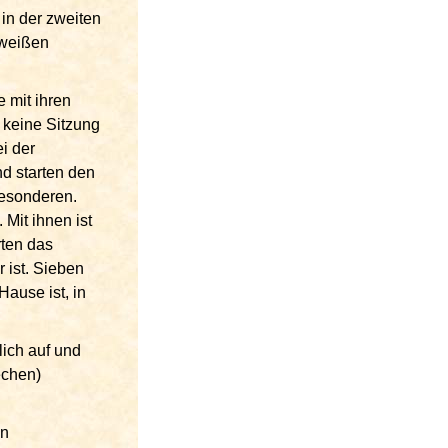
 in der zweiten
-weißen
 mit ihren
 keine Sitzung
i der
d starten den
Besonderen.
Mit ihnen ist
rten das
 ist. Sieben
ause ist, in
lich auf und
echen)
en