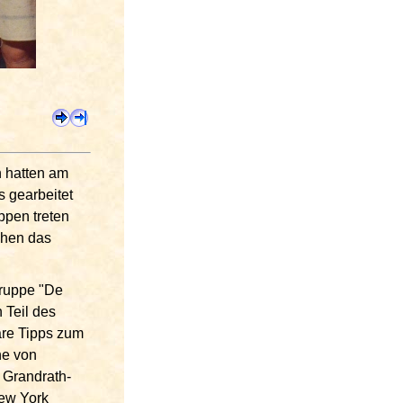
n hatten am
 gearbeitet
ppen treten
ahen das
Gruppe "De
 Teil des
are Tipps zum
ne von
 Grandrath-
New York