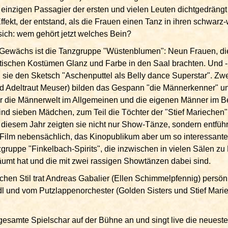
 einzigen Passagier der ersten und vielen Leuten dichtgedrängt
Effekt, der entstand, als die Frauen einen Tanz in ihren schwarz
ich: wem gehört jetzt welches Bein?
 Gewächs ist die Tanzgruppe "Wüstenblumen": Neun Frauen, die
tischen Kostümen Glanz und Farbe in den Saal brachten. Und -
 sie den Sketsch "Aschenputtel als Belly dance Superstar". Zwe
 Adeltraut Meuser) bilden das Gespann "die Männerkenner" un
er die Männerwelt im Allgemeinen und die eigenen Männer im 
nd sieben Mädchen, zum Teil die Töchter der "Stief Mariechen". 
n diesem Jahr zeigten sie nicht nur Show-Tänze, sondern entfüh
Film nebensächlich, das Kinopublikum aber um so interessanter
ruppe "Finkelbach-Spirits", die inzwischen in vielen Sälen zu H
mt hat und die mit zwei rassigen Showtänzen dabei sind.
chen Stil trat Andreas Gabalier (Ellen Schimmelpfennig) persön
 und vom Putzlappenorchester (Golden Sisters und Stief Mari
 gesamte Spielschar auf der Bühne an und singt live die neuest