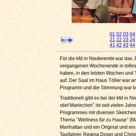
01
02
03
04
21
22
23
24
41
42
43
44
Für die kfd in Niederembt war das
vergangenen Wochenende in tolles 
haben, in den letzten Wochen und 
auf. Der Saal im Haus Töller war a
Programm und die Stimmung war b
Traditionell gibt es bei der kfd i
stief Mariechen" ist seit vielen J
Programmes mit diversen Sketchen
Thema "Wellness für zu Hause" (Ma
Manhattan und ein Original und ein
Taxifahrer, Regina Doser und Chri