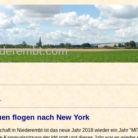
derembt.com
"
uen flogen nach New York
haft in Niederembt ist das neue Jahr 2018 wieder ein Jahr "MIT
e Karnevalssitzung der kfd statt und dieses Jahr war es wieder 