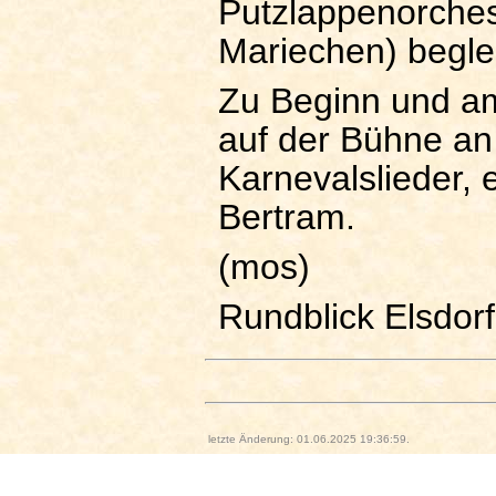
Putzlappenorchest
Mariechen) beglei
Zu Beginn und am
auf der Bühne an 
Karnevalslieder, 
Bertram.
(mos)
Rundblick Elsdorf
letzte Änderung: 01.06.2025 19:36:59.