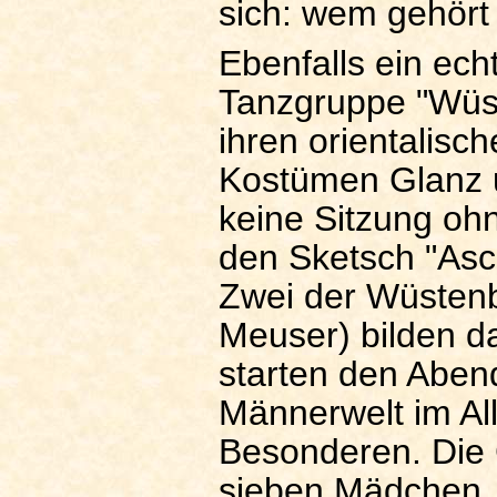
sich: wem gehört 
Ebenfalls ein ec
Tanzgruppe "Wüst
ihren orientalis
Kostümen Glanz u
keine Sitzung ohn
den Sketsch "Asch
Zwei der Wüstenb
Meuser) bilden 
starten den Aben
Männerwelt im Al
Besonderen. Die 
sieben Mädchen, z