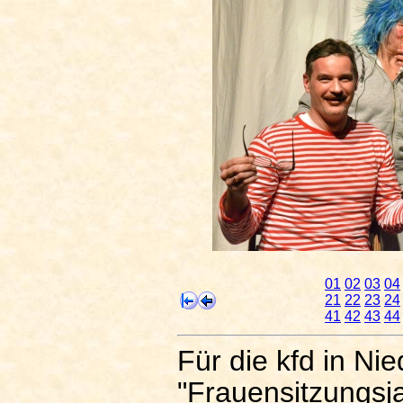
01
02
03
04
21
22
23
24
41
42
43
44
Für die kfd in N
"Frauensitzungsj