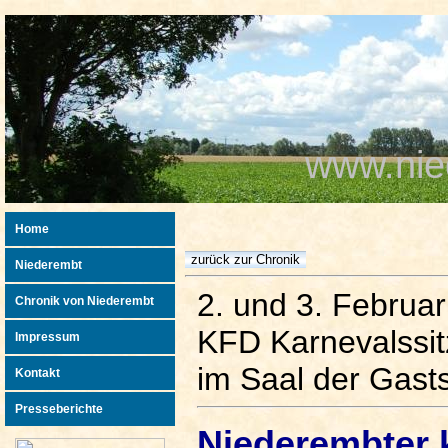
www.nie
Home
Niederembt
2. und 3. Februa
Chronik von Niederembt
KFD Karnevalssi
Impressum
im Saal der Gasts
Kontakt
Presseberichte
Niederembter 