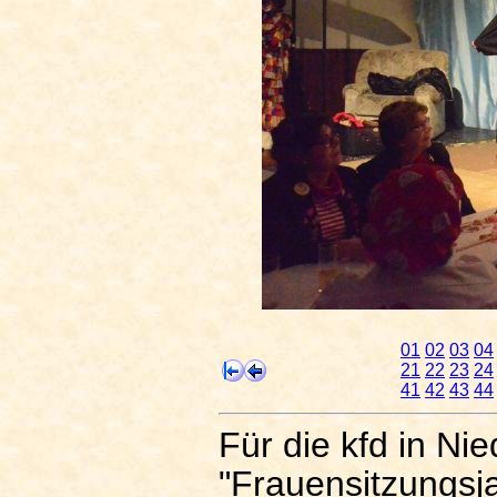
01
02
03
04
21
22
23
24
41
42
43
44
Für die kfd in N
"Frauensitzungsj