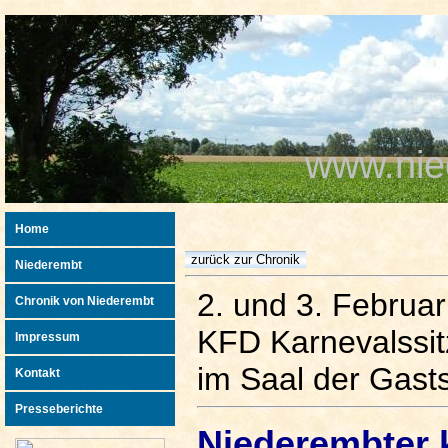
www.nie
Home
Niederembt
2. und 3. Februa
Chronik von Niederembt
KFD Karnevalssi
Impressum
im Saal der Gasts
Kontakt
Presseberichte
Niederembter 