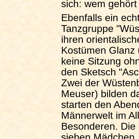
sich: wem gehört 
Ebenfalls ein ec
Tanzgruppe "Wüst
ihren orientalis
Kostümen Glanz u
keine Sitzung ohn
den Sketsch "Asch
Zwei der Wüstenb
Meuser) bilden 
starten den Aben
Männerwelt im Al
Besonderen. Die 
sieben Mädchen, z