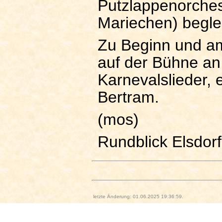
Putzlappenorchest
Mariechen) beglei
Zu Beginn und am
auf der Bühne an 
Karnevalslieder, 
Bertram.
(mos)
Rundblick Elsdorf
letzte Änderung: 01.06.2025 19:36:59.