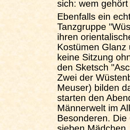
sich: wem gehört 
Ebenfalls ein ec
Tanzgruppe "Wüst
ihren orientalis
Kostümen Glanz u
keine Sitzung ohn
den Sketsch "Asch
Zwei der Wüstenb
Meuser) bilden 
starten den Aben
Männerwelt im Al
Besonderen. Die 
sieben Mädchen, z