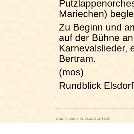
Putzlappenorchest
Mariechen) beglei
Zu Beginn und am
auf der Bühne an 
Karnevalslieder, 
Bertram.
(mos)
Rundblick Elsdorf
letzte Änderung: 01.06.2025 19:36:59.