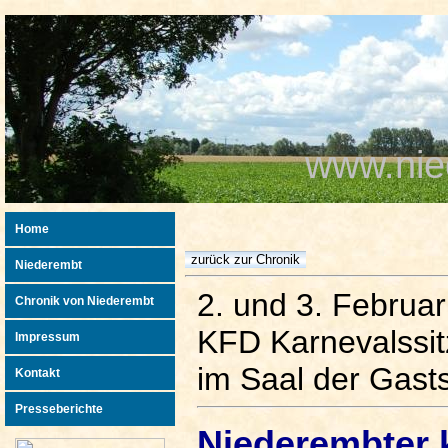
www.nie
Home
Niederembt
2. und 3. Februa
Chronik von Niederembt
KFD Karnevalssi
Impressum
im Saal der Gasts
Kontakt
Presseberichte
Niederembter 