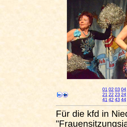
01
02
03
04
21
22
23
24
41
42
43
44
Für die kfd in N
"Frauensitzungsj