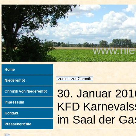
www.nie
Home
Niederembt
30. Januar 201
Chronik von Niederembt
Impressum
KFD Karnevals
Kontakt
im Saal der Gas
Presseberichte