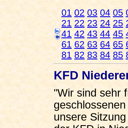
01
02
03
04
05
21
22
23
24
25
41
42
43
44
45
61
62
63
64
65
81
82
83
84
85
KFD Niederem
"Wir sind sehr 
geschlossenen G
unsere Sitzung