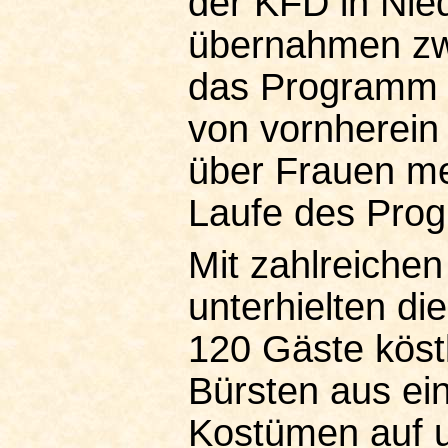
der KFD in Nied
übernahmen zwe
das Programm (
von vornherein
über Frauen me
Laufe des Pro
Mit zahlreiche
unterhielten di
120 Gäste köstl
Bürsten aus ein
Kostümen auf un