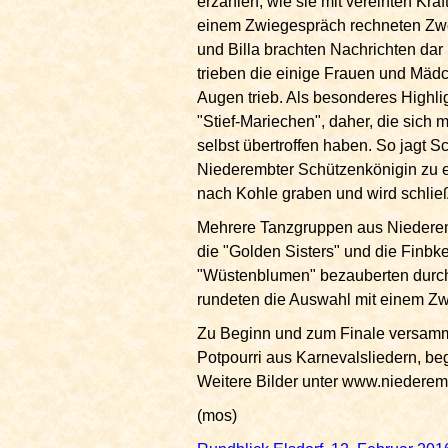
erzählen, wie sie mit vereinten Kr
einem Zwiegespräch rechneten Zwe
und Billa brachten Nachrichten da
trieben die einige Frauen und Mädc
Augen trieb. Als besonderes Highl
"Stief-Mariechen", daher, die sich
selbst übertroffen haben. So jagt
Niederembter Schützenkönigin zu 
nach Kohle graben und wird schlie
Mehrere Tanzgruppen aus Niederem
die "Golden Sisters" und die Finbke
"Wüstenblumen" bezauberten durch
rundeten die Auswahl mit einem Zw
Zu Beginn und zum Finale versamme
Potpourri aus Karnevalsliedern, beg
Weitere Bilder unter www.niedere
(mos)