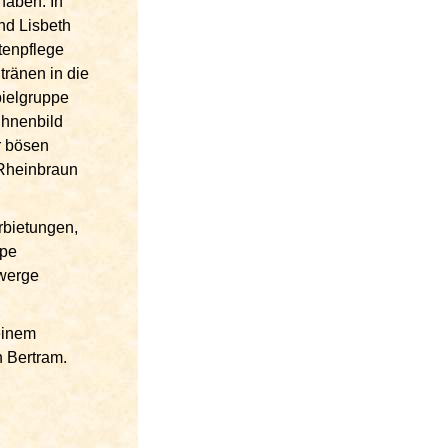
haben. In
nd Lisbeth
tenpflege
tränen in die
pielgruppe
ühnenbild
r bösen
 Rheinbraun
rbietungen,
ppe
Zwerge
einem
n Bertram.