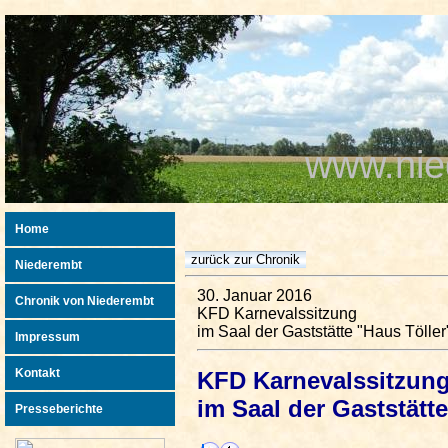
www.nie
Home
Niederembt
30. Januar 2016
Chronik von Niederembt
KFD Karnevalssitzung
im Saal der Gaststätte "Haus Töller
Impressum
Kontakt
KFD Karnevalssitzung
im Saal der Gaststätt
Presseberichte