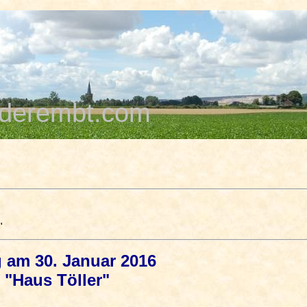
derembt.com
"
 am 30. Januar 2016
e "Haus Töller"