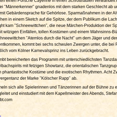
äften einen Porsche Cayenne in einen Schrotthaufen verwandelt 
i "Männerkenner" gnadenlos mit dem starken Geschlecht ab u
r mit Gebärdensprache für Gehörlose. Sparmaßnahmen in der Al
hen in einem Sketch auf die Spitze, der dem Publikum die Lach
ight kam "Schneewittchen", die neue Märchen-Produktion der S
 mit witzigen Einfällen, tollen Kostümen und einem Wahnsinns-B
 Schneewittchen "Atemlos durch die Nacht" um dem Jäger und de
entkommen, kommt bei sechs schwulen Zwergen unter, die bei
ßlich vom Kölner Karnevalsprinz ins Leben zurückgebracht.
bt bereicherten das Programm mit unterschiedlichsten Tanzda
lbachspirits mit fetzigen Showtanz, die orientalischen Tanzgru
 phantastische Kostüme und die exotischen Rhythmen. Acht 
ergentanz der Marke "Kölscher Rapp" ab.
ln sich alle Spielerinnen und Tänzerinnen auf der Bühne zu 
leitet und einstudiert mit dem Kapellmeister des Abends, Stefa
mbt.com