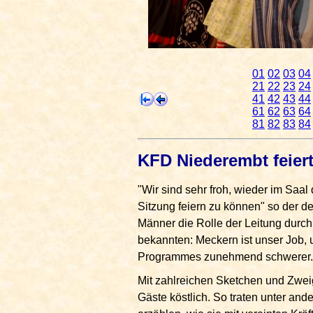
01
02
03
04
21
22
23
24
41
42
43
44
61
62
63
64
81
82
83
84
KFD Niederembt feiert
"Wir sind sehr froh, wieder im Saal
Sitzung feiern zu können" so der d
Männer die Rolle der Leitung durc
bekannten: Meckern ist unser Job, 
Programmes zunehmend schwerer.
Mit zahlreichen Sketchen und Zwei
Gäste köstlich. So traten unter an