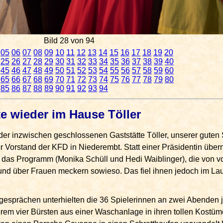
Bild 28 von 94
05
06
07
08
09
10
11
12
13
14
15
16
17
18
19
20
25
26
27
28
29
30
31
32
33
34
35
36
37
38
39
40
45
46
47
48
49
50
51
52
53
54
55
56
57
58
59
60
65
66
67
68
69
70
71
72
73
74
75
76
77
78
79
80
85
86
87
88
89
90
91
92
93
94
e wieder im Hause Töller
 der inzwischen geschlossenen Gaststätte Töller, unserer guten
er Vorstand der KFD in Niederembt. Statt einer Präsidentin üb
h das Programm (Monika Schüll und Hedi Waiblinger), die von v
und über Frauen meckern sowieso. Das fiel ihnen jedoch im La
gesprächen unterhielten die 36 Spielerinnen an zwei Abenden 
derem vier Bürsten aus einer Waschanlage in ihren tollen Kostü