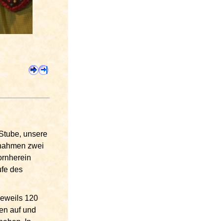
 Stube, unsere
ernahmen zwei
ornherein
ufe des
jeweils 120
men auf und