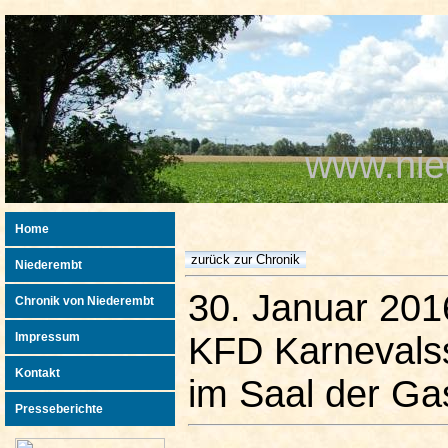
www.nie
Home
Niederembt
30. Januar 201
Chronik von Niederembt
Impressum
KFD Karnevals
Kontakt
im Saal der Gas
Presseberichte