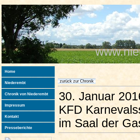
www.nie
Home
Niederembt
30. Januar 201
Chronik von Niederembt
Impressum
KFD Karnevals
Kontakt
im Saal der Gas
Presseberichte