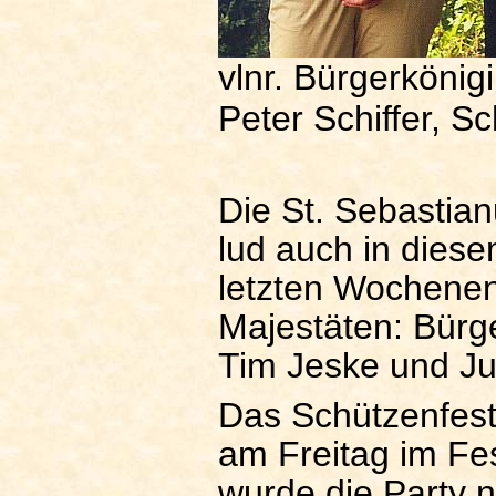
vlnr. Bürgerköni
Peter Schiffer, S
Die St. Sebastia
lud auch in dies
letzten Wochenen
Majestäten: Bürg
Tim Jeske und Ju
Das Schützenfes
am Freitag im Fes
wurde die Party n