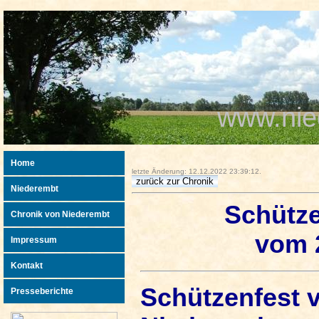
www.nie
Home
letzte Änderung: 12.12.2022 23:39:12.
Niederembt
Schütze
Chronik von Niederembt
vom 2
Impressum
Kontakt
Schützenfest v
Presseberichte