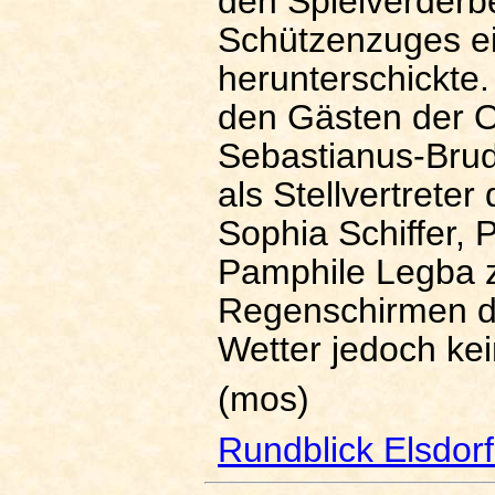
den Spielverderbe
Schützenzuges e
herunterschickte
den Gästen der O
Sebastianus-Brud
als Stellvertrete
Sophia Schiffer, 
Pamphile Legba 
Regenschirmen du
Wetter jedoch ke
(mos)
Rundblick Elsdor