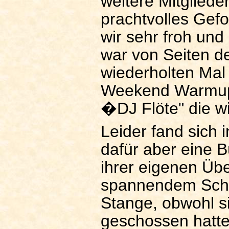
weitere Mitgliede
prachtvolles Gef
wir sehr froh und 
war von Seiten d
wiederholten Mal
Weekend Warmup 
�DJ Flöte" die w
Leider fand sich 
dafür aber eine B
ihrer eigenen Üb
spannendem Schi
Stange, obwohl si
geschossen hatte. 