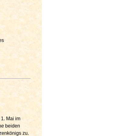
es
n
1. Mai im
ne beiden
tzenkönigs zu.