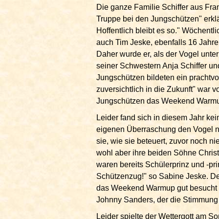
Die ganze Familie Schiffer aus Fra
Truppe bei den Jungschützen" erkl
Hoffentlich bleibt es so." Wöchentl
auch Tim Jeske, ebenfalls 16 Jahre 
Daher wurde er, als der Vogel unter
seiner Schwestern Anja Schiffer un
Jungschützen bildeten ein prachtvo
zuversichtlich in die Zukunft" war 
Jungschützen das Weekend Warmup 
Leider fand sich in diesem Jahr kei
eigenen Überraschung den Vogel 
sie, wie sie beteuert, zuvor noch n
wohl aber ihre beiden Söhne Christ
waren bereits Schülerprinz und -p
Schützenzug!" so Sabine Jeske. D
das Weekend Warmup gut besucht un
Johnny Sanders, der die Stimmung 
Leider spielte der Wettergott am S