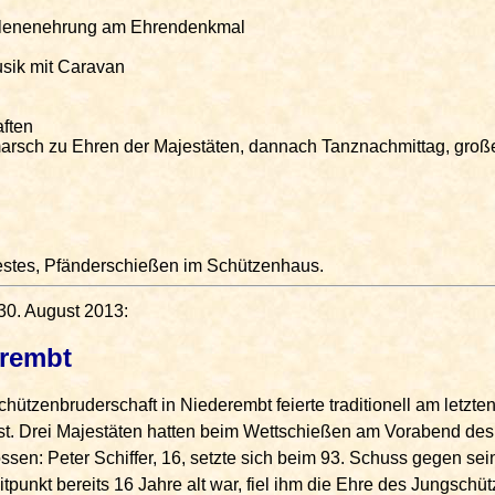
allenenehrung am Ehrendenkmal
usik mit Caravan
aften
arsch zu Ehren der Majestäten, dannach Tanznachmittag, groß
estes, Pfänderschießen im Schützenhaus.
 30. August 2013:
erembt
ützenbruderschaft in Niederembt feierte traditionell am letzte
. Drei Majestäten hatten beim Wettschießen am Vorabend des 
en: Peter Schiffer, 16, setzte sich beim 93. Schuss gegen sei
punkt bereits 16 Jahre alt war, fiel ihm die Ehre des Jungschü