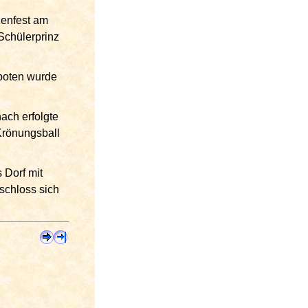
zenfest am
Schülerprinz
eboten wurde
ach erfolgte
Krönungsball
 Dorf mit
 schloss sich