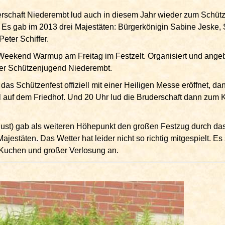
rschaft Niederembt lud auch in diesem Jahr wieder zum Schüt
 Es gab im 2013 drei Majestäten: Bürgerkönigin Sabine Jeske, 
eter Schiffer.
 Weekend Warmup am Freitag im Festzelt. Organisiert und ang
 der Schützenjugend Niederembt.
s Schützenfest offiziell mit einer Heiligen Messe eröffnet, dan
auf dem Friedhof. Und 20 Uhr lud die Bruderschaft dann zum 
ust) gab als weiteren Höhepunkt den großen Festzug durch das
estäten. Das Wetter hat leider nicht so richtig mitgespielt. Es
 Kuchen und großer Verlosung an.