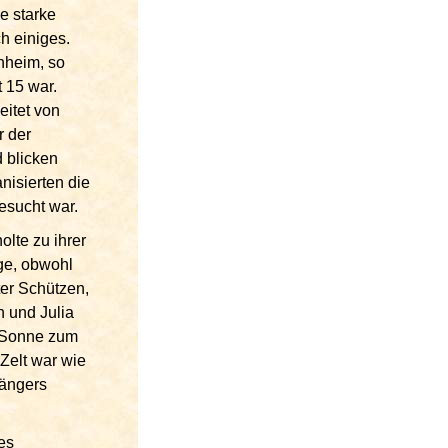
e starke
h einiges.
enheim, so
 15 war.
eitet von
r der
 blicken
nisierten die
esucht war.
olte zu ihrer
ge, obwohl
ter Schützen,
n und Julia
s Sonne zum
Zelt war wie
Sängers
es