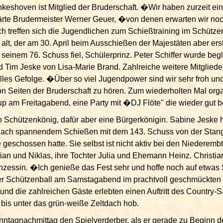
nkeshoven ist Mitglied der Bruderschaft. �Wir haben zurzeit ein
ärte Brudermeister Werner Geuer, �von denen erwarten wir noc
ich treffen sich die Jugendlichen zum Schießtraining im Schütz
alt, der am 30. April beim Ausschießen der Majestäten aber erst
 seinem 76. Schuss fiel, Schülerprinz. Peter Schiffer wurde begl
d Tim Jeske von Lisa-Marie Brand. Zahlreiche weitere Mitgliede
lles Gefolge. �Über so viel Jugendpower sind wir sehr froh und
von Seiten der Bruderschaft zu hören. Zum wiederholten Mal orga
am Freitagabend, eine Party mit �DJ Flöte" die wieder gut b
n Schützenkönig, dafür aber eine Bürgerkönigin. Sabine Jeske h
nach spannendem Schießen mit dem 143. Schuss von der Stan
ie geschossen hatte. Sie selbst ist nicht aktiv bei den Niederemb
ian und Niklas, ihre Tochter Julia und Ehemann Heinz. Christia
rinzessin. �Ich genieße das Fest sehr und hoffe noch auf etwa
er Schützenball am Samstagabend im prachtvoll geschmückten 
d die zahlreichen Gäste erlebten einen Auftritt des Country-
bis unter das grün-weiße Zeltdach hob.
onntagnachmittag den Spielverderber, als er gerade zu Beginn d