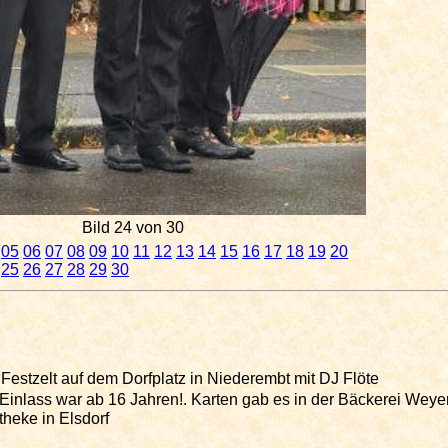
Bild 24 von 30
05
06
07
08
09
10
11
12
13
14
15
16
17
18
19
20
25
26
27
28
29
30
stzelt auf dem Dorfplatz in Niederembt mit DJ Flöte
nlass war ab 16 Jahren!. Karten gab es in der Bäckerei Weyer
heke in Elsdorf