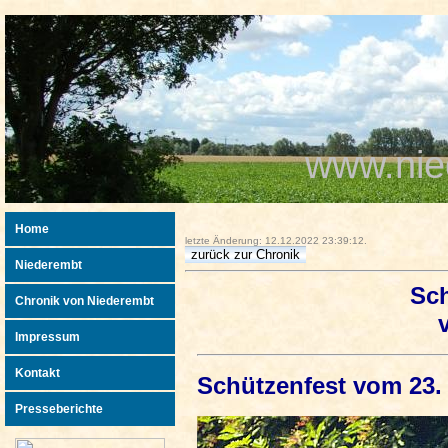
www.nie
Home
letzte Änderung: 12.12.2022 23:39:12.
Niederembt
Sch
Chronik von Niederembt
Impressum
Kontakt
Schützenfest vom 23. 
Presseberichte