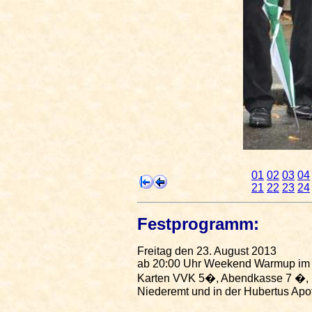
01
02
03
04
21
22
23
24
Festprogramm:
Freitag den 23. August 2013
ab 20:00 Uhr Weekend Warmup im Fe
Karten VVK 5�, Abendkasse 7 �, Ei
Niederemt und in der Hubertus Apot