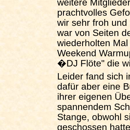
weitere Mitgliede
prachtvolles Gef
wir sehr froh und 
war von Seiten d
wiederholten Mal
Weekend Warmup 
�DJ Flöte" die w
Leider fand sich 
dafür aber eine B
ihrer eigenen Üb
spannendem Schi
Stange, obwohl si
geschossen hatte. 