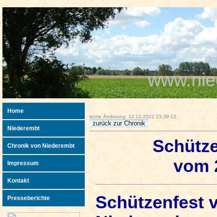
www.nie
Home
letzte Änderung: 12.12.2022 23:39:12.
Niederembt
Schütze
Chronik von Niederembt
vom 2
Impressum
Kontakt
Schützenfest v
Presseberichte