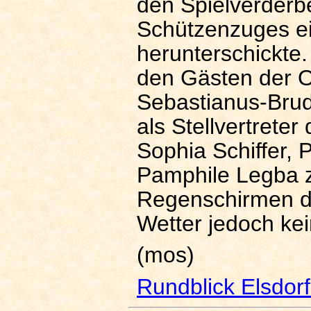
den Spielverderbe
Schützenzuges e
herunterschickte
den Gästen der O
Sebastianus-Brud
als Stellvertrete
Sophia Schiffer, 
Pamphile Legba 
Regenschirmen du
Wetter jedoch ke
(mos)
Rundblick Elsdor