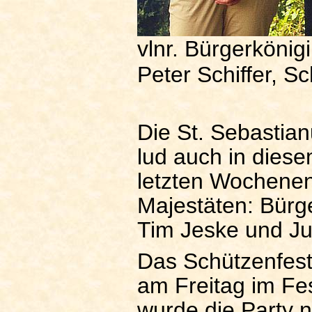
vlnr. Bürgerköni
Peter Schiffer, S
Die St. Sebastia
lud auch in dies
letzten Wochenen
Majestäten: Bürg
Tim Jeske und Ju
Das Schützenfes
am Freitag im Fes
wurde die Party n