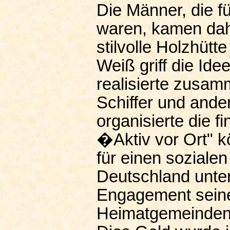
Die Männer, die f
waren, kamen dah
stilvolle Holzhütt
Weiß griff die Id
realisierte zusam
Schiffer und ande
organisierte die f
�Aktiv vor Ort" 
für einen soziale
Deutschland unters
Engagement seiner
Heimatgemeinden m