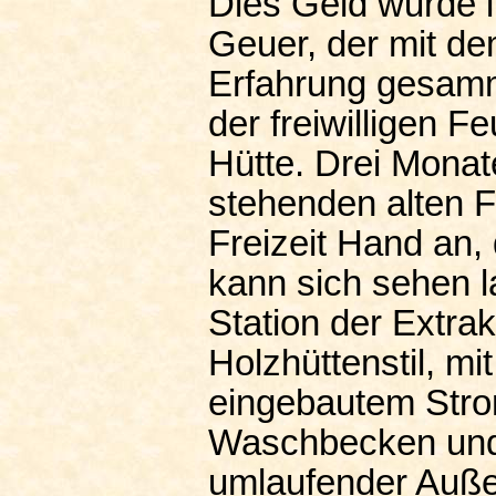
Dies Geld wurde i
Geuer, der mit de
Erfahrung gesamm
der freiwilligen 
Hütte. Drei Monate
stehenden alten Fe
Freizeit Hand an,
kann sich sehen 
Station der Extrak
Holzhüttenstil, m
eingebautem Stro
Waschbecken und 
umlaufender Auß