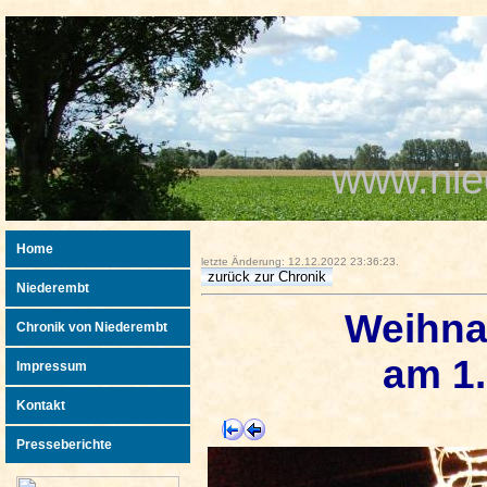
www.nie
Home
letzte Änderung: 12.12.2022 23:36:23.
Niederembt
Weihna
Chronik von Niederembt
am 1.
Impressum
Kontakt
Presseberichte