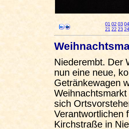
01
02
03
0
21
22
23
2
Weihnachtsmar
Niederembt. Der 
nun eine neue, ko
Getränkewagen w
Weihnachtsmarkt 
sich Ortsvorstehe
Verantwortlichen f
Kirchstraße in Ni