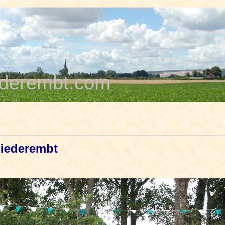
derembt.com
Niederembt