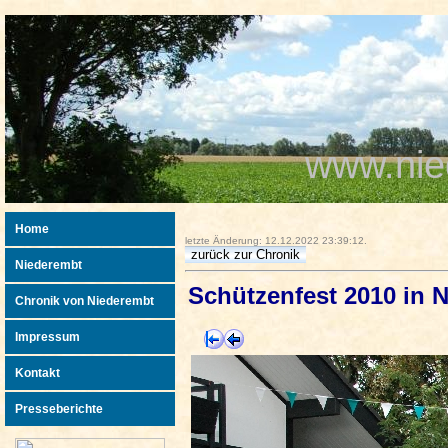
www.nie
Home
letzte Änderung: 12.12.2022 23:39:12.
Niederembt
Schützenfest 2010 in 
Chronik von Niederembt
Impressum
Kontakt
Presseberichte